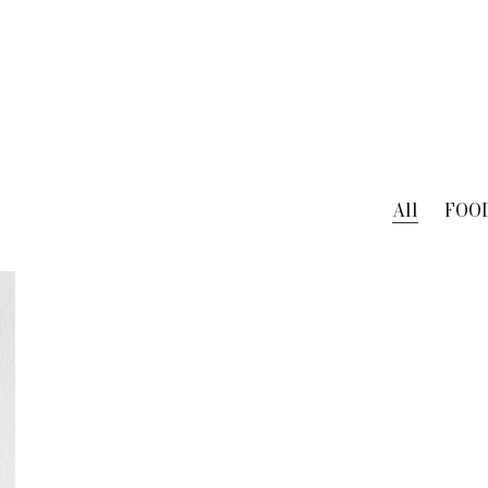
All
FOO